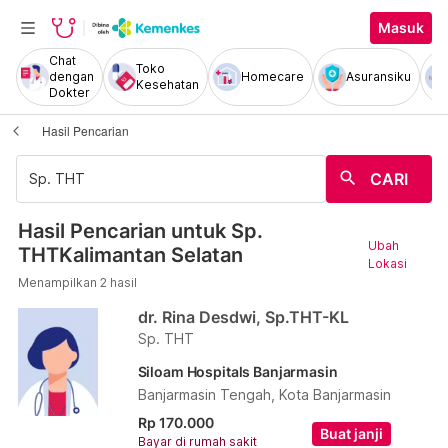
Masuk
Chat
Toko
dengan
Homecare
Asuransiku
Kesehatan
Dokter
Hasil Pencarian
search
CARI
Hasil Pencarian untuk Sp.
Ubah
THTKalimantan Selatan
Lokasi
Menampilkan 2 hasil
dr. Rina Desdwi, Sp.THT-KL
Sp. THT
Siloam Hospitals Banjarmasin
Banjarmasin Tengah, Kota Banjarmasin
Rp 170.000
Buat janji
Bayar di rumah sakit