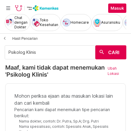
Masuk
Chat
Toko
dengan
Homecare
Asuransiku
Kesehatan
Dokter
Hasil Pencarian
search
CARI
Maaf, kami tidak dapat menemukan
Ubah
'Psikolog Klinis'
Lokasi
Mohon periksa ejaan atau masukan lokasi lain
dan cari kembali
Pencarian kami dapat menemukan tipe pencarian
berikut:
Nama dokter, contoh: Dr. Putra, Sp.A; Drg. Putri
Nama spesialisasi, contoh: Spesialis Anak, Spesialis