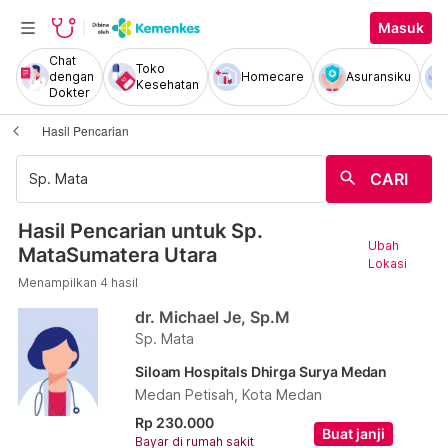
Masuk
Chat
Toko
dengan
Homecare
Asuransiku
Kesehatan
Dokter
Hasil Pencarian
search
CARI
Hasil Pencarian untuk Sp.
Ubah
MataSumatera Utara
Lokasi
Menampilkan 4 hasil
dr. Michael Je, Sp.M
Sp. Mata
Siloam Hospitals Dhirga Surya Medan
Medan Petisah, Kota Medan
Rp 230.000
Buat janji
Bayar di rumah sakit