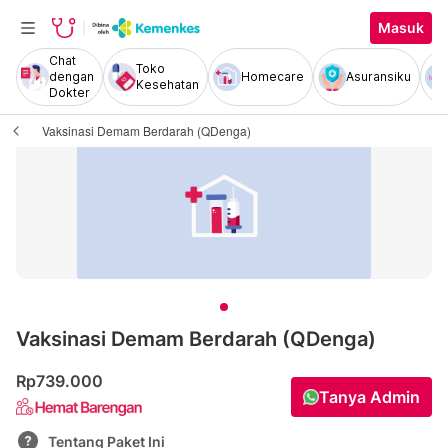
Masuk
Chat
Toko
dengan
Homecare
Asuransiku
Kesehatan
Dokter
Vaksinasi Demam Berdarah (QDenga)
Vaksinasi Demam Berdarah (QDenga)
Rp739.000
Tanya Admin
Tentang Paket Ini