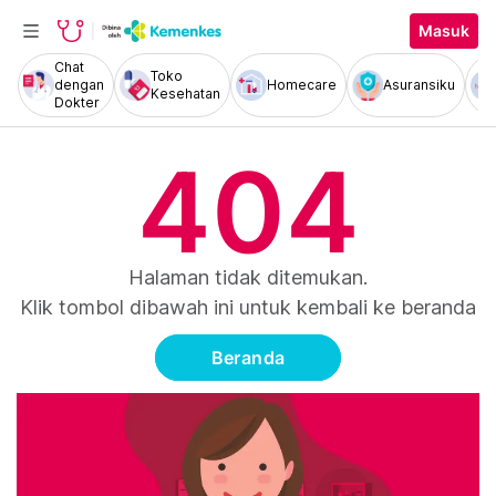
Masuk
Chat
Toko
dengan
Homecare
Asuransiku
Kesehatan
Dokter
404
Halaman tidak ditemukan.
Klik tombol dibawah ini untuk kembali ke beranda
Beranda