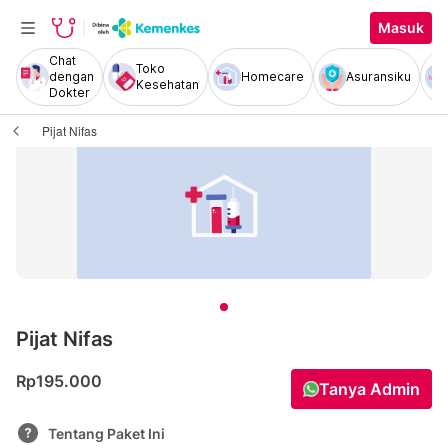
Masuk
Chat
Toko
dengan
Homecare
Asuransiku
Kesehatan
Dokter
Pijat Nifas
Pijat Nifas
Rp195.000
Tanya Admin
Tentang Paket Ini