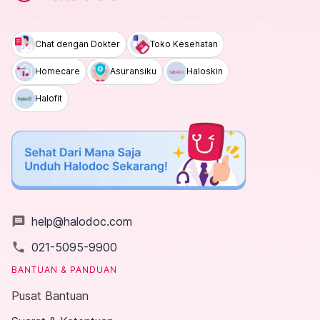
Chat dengan Dokter
Toko Kesehatan
Homecare
Asuransiku
Haloskin
Halofit
message
help@halodoc.com
local_phone
021-5095-9900
BANTUAN & PANDUAN
Pusat Bantuan