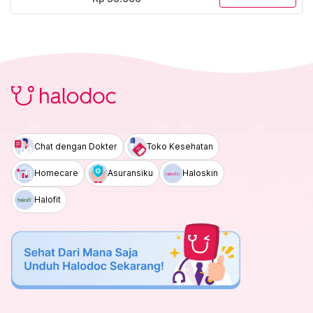
Chat dengan Dokter
Toko Kesehatan
Homecare
Asuransiku
Haloskin
Halofit