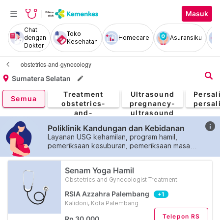
Masuk
Chat
Toko
dengan
Homecare
Asuransiku
Kesehatan
Dokter
obstetrics-and-gynecology
Obstetrics
and
Sumatera Selatan
Gynecologist
Pregnancy
Treatment
Ultrasound
Persal
Semua
obstetrics-
pregnancy-
persal
and-
ultrasound
gynecologist-
info
Poliklinik Kandungan dan Kebidanan
treatment
Layanan USG kehamilan, program hamil,
pemeriksaan kesuburan, pemeriksaan masa
kehamilan, pemasangan KB/kontrasepsi.
Senam Yoga Hamil
Obstetrics and Gynecologist Treatment
RSIA Azzahra Palembang
+1
Kalidoni, Kota Palembang
Telepon RS
Rp 30.000