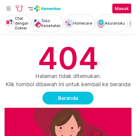
Masuk
Chat
Toko
dengan
Homecare
Asuransiku
Kesehatan
Dokter
404
Halaman tidak ditemukan.
Klik tombol dibawah ini untuk kembali ke beranda
Beranda