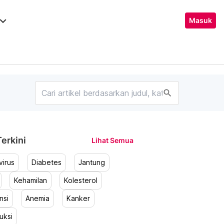
ard_arrow_down
Masuk
search
erkini
Lihat Semua
irus
Diabetes
Jantung
Kehamilan
Kolesterol
nsi
Anemia
Kanker
uksi