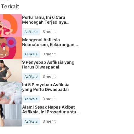
 Terkait
Perlu Tahu, Ini 6 Cara
Mencegah Terjadinya
Asfiksia
3 menit
Asfiksia
Mengenal Asfiksia
Neonatorum, Kekurangan
Oksigen pada Bayi
3 menit
Asfiksia
9 Penyebab Asfiksia yang
Harus Diwaspadai
3 menit
Asfiksia
Ini 5 Penyebab Asfiksia
yang Perlu Diwaspadai
3 menit
Asfiksia
Alami Sesak Napas Akibat
Asfiksia, Ini Prosedur untuk
Mengatasinya
3 menit
Asfiksia