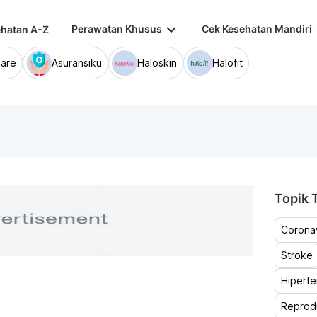
keyboard_arrow_down
keybo
Perawatan Khusus
Cek Kesehatan Mandiri
hatan A-Z
are
Asuransiku
Haloskin
Halofit
Topik T
Coronav
Stroke
Hiperte
Reprod