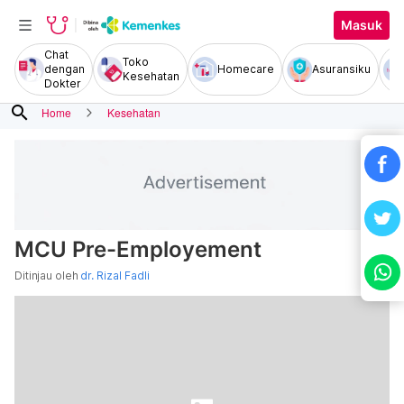
Masuk
Chat
Toko
dengan
Homecare
Asuransiku
Kesehatan
Dokter
search
Home
Kesehatan
MCU Pre-Employement
Ditinjau oleh
dr. Rizal Fadli