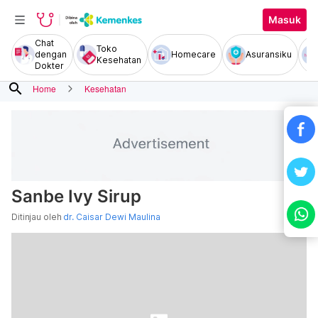
Masuk
Chat
Toko
dengan
Homecare
Asuransiku
Kesehatan
Dokter
search
Home
Kesehatan
Sanbe Ivy Sirup
Ditinjau oleh
dr. Caisar Dewi Maulina