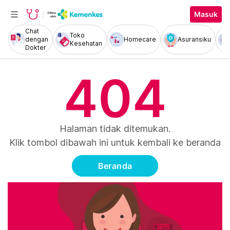
Masuk
Chat
Toko
dengan
Homecare
Asuransiku
Kesehatan
Dokter
404
Halaman tidak ditemukan.
Klik tombol dibawah ini untuk kembali ke beranda
Beranda