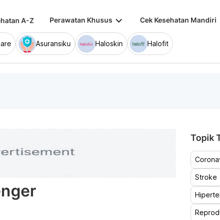
keyboard_arrow_down
keybo
Perawatan Khusus
Cek Kesehatan Mandiri
hatan A-Z
are
Asuransiku
Haloskin
Halofit
Topik T
Coronav
Stroke
enger
Hiperte
Reprod