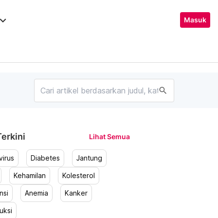
ard_arrow_down
Masuk
search
erkini
Lihat Semua
irus
Diabetes
Jantung
Kehamilan
Kolesterol
nsi
Anemia
Kanker
uksi