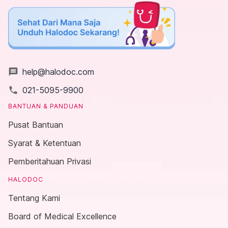
message
help@halodoc.com
local_phone
021-5095-9900
BANTUAN & PANDUAN
Pusat Bantuan
Syarat & Ketentuan
Pemberitahuan Privasi
HALODOC
Tentang Kami
Board of Medical Excellence