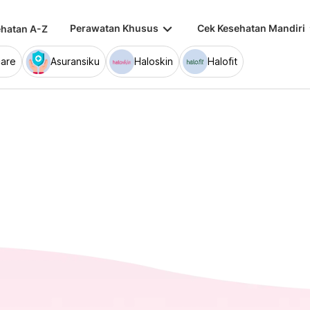
keyboard_arrow_down
keybo
Perawatan Khusus
Cek Kesehatan Mandiri
hatan A-Z
are
Asuransiku
Haloskin
Halofit