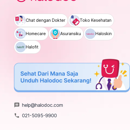
Chat dengan Dokter
Toko Kesehatan
Homecare
Asuransiku
Haloskin
Halofit
message
help@halodoc.com
local_phone
021-5095-9900