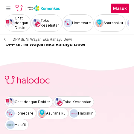
Masuk
Chat
Toko
dengan
Homecare
Asuransiku
Kesehatan
Dokter
DPP dr. Ni Wayan Eka Rahayu Dewi
DPP dr. Ni Wayan Eka Rahayu Dewi
Chat dengan Dokter
Toko Kesehatan
Homecare
Asuransiku
Haloskin
Halofit