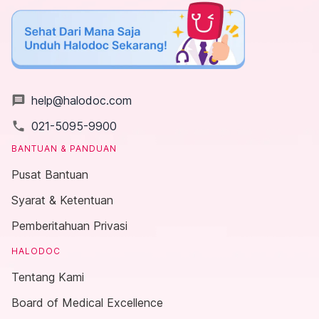
message
help@halodoc.com
local_phone
021-5095-9900
BANTUAN & PANDUAN
Pusat Bantuan
Syarat & Ketentuan
Pemberitahuan Privasi
HALODOC
Tentang Kami
Board of Medical Excellence