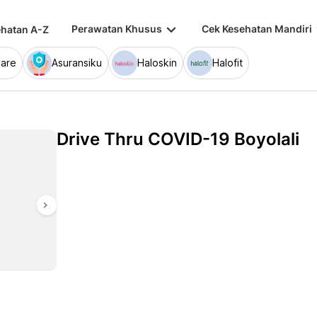
keyboard_arrow_down
keybo
Perawatan Khusus
Cek Kesehatan Mandiri
hatan A-Z
are
Asuransiku
Haloskin
Halofit
Drive Thru COVID-19 Boyolali
chevron_right