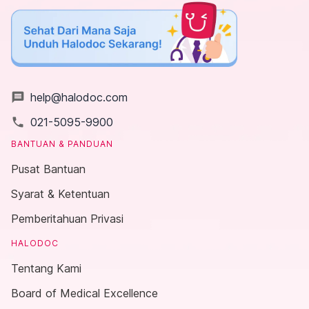
message
help@halodoc.com
local_phone
021-5095-9900
BANTUAN & PANDUAN
Pusat Bantuan
Syarat & Ketentuan
Pemberitahuan Privasi
HALODOC
Tentang Kami
Board of Medical Excellence