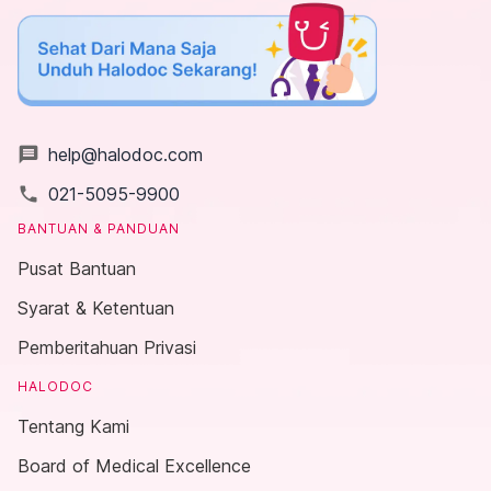
message
help@halodoc.com
local_phone
021-5095-9900
BANTUAN & PANDUAN
Pusat Bantuan
Syarat & Ketentuan
Pemberitahuan Privasi
HALODOC
Tentang Kami
Board of Medical Excellence