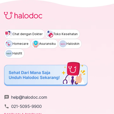
Chat dengan Dokter
Toko Kesehatan
Homecare
Asuransiku
Haloskin
Halofit
message
help@halodoc.com
local_phone
021-5095-9900