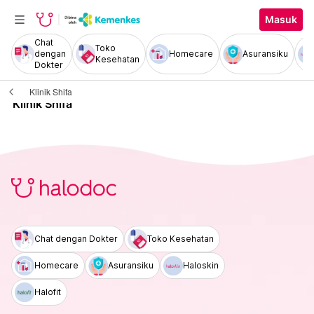
Masuk
Chat
Toko
dengan
Homecare
Asuransiku
Kesehatan
Dokter
Klinik Shifa
Klinik Shifa
Chat dengan Dokter
Toko Kesehatan
Homecare
Asuransiku
Haloskin
Halofit