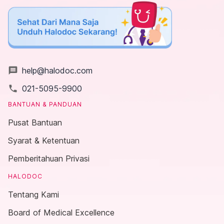
message
help@halodoc.com
local_phone
021-5095-9900
BANTUAN & PANDUAN
Pusat Bantuan
Syarat & Ketentuan
Pemberitahuan Privasi
HALODOC
Tentang Kami
Board of Medical Excellence