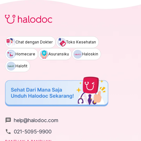
Chat dengan Dokter
Toko Kesehatan
Homecare
Asuransiku
Haloskin
Halofit
message
help@halodoc.com
local_phone
021-5095-9900