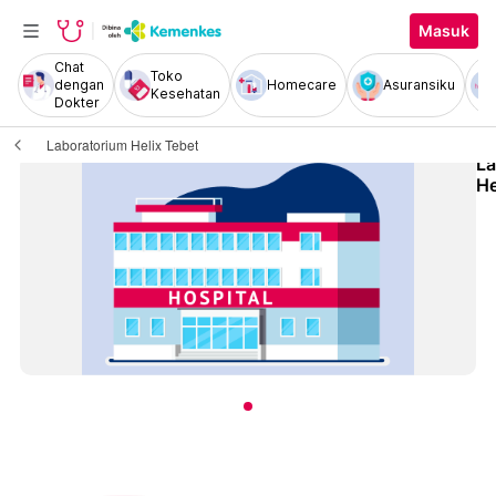
Masuk
Chat
Toko
dengan
Homecare
Asuransiku
Kesehatan
Dokter
Laboratorium Helix Tebet
La
He