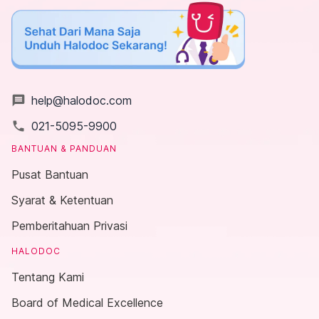
message
help@halodoc.com
local_phone
021-5095-9900
BANTUAN & PANDUAN
Pusat Bantuan
Syarat & Ketentuan
Pemberitahuan Privasi
HALODOC
Tentang Kami
Board of Medical Excellence