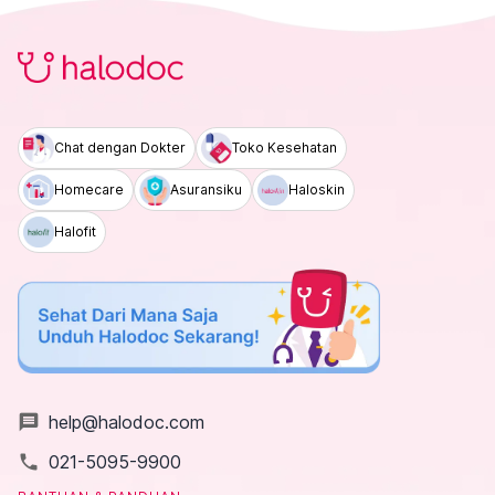
Chat dengan Dokter
Toko Kesehatan
Homecare
Asuransiku
Haloskin
Halofit
message
help@halodoc.com
local_phone
021-5095-9900