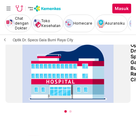
Masuk
Chat
Toko
dengan
Homecare
Asuransiku
Kesehatan
Dokter
Optik Dr. Specs Gaia Bumi Raya City
Op
Dr
S
Ga
B
R
Ci