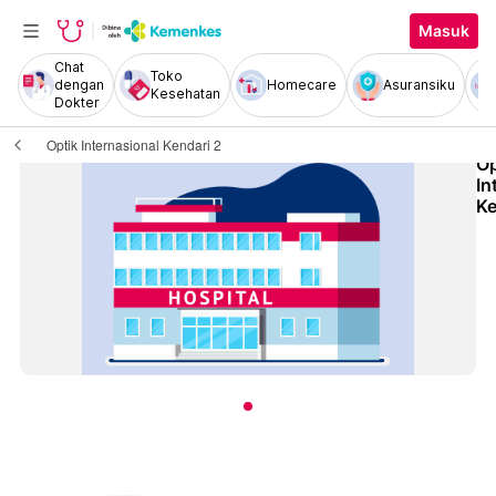
Masuk
Chat
Toko
dengan
Homecare
Asuransiku
Kesehatan
Dokter
Optik Internasional Kendari 2
Op
In
Ke