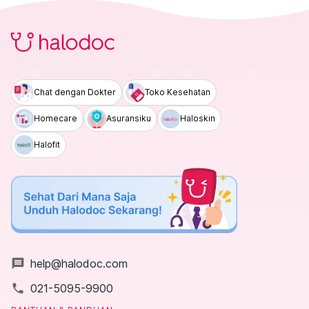
Chat dengan Dokter
Toko Kesehatan
Homecare
Asuransiku
Haloskin
Halofit
message
help@halodoc.com
local_phone
021-5095-9900