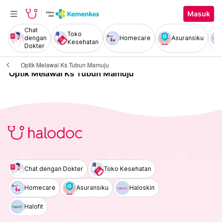
Masuk
Chat
Toko
dengan
Homecare
Asuransiku
Kesehatan
Dokter
Optik Melawai Ks Tubun Mamuju
Optik Melawai Ks Tubun Mamuju
Chat dengan Dokter
Toko Kesehatan
Homecare
Asuransiku
Haloskin
Halofit