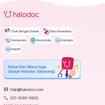
Chat dengan Dokter
Toko Kesehatan
Homecare
Asuransiku
Haloskin
Halofit
message
help@halodoc.com
local_phone
021-5095-9900