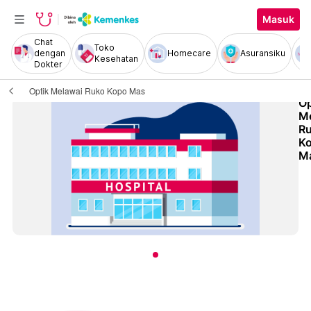
Masuk
Chat
Toko
dengan
Homecare
Asuransiku
Kesehatan
Dokter
Optik Melawai Ruko Kopo Mas
Op
M
R
K
M