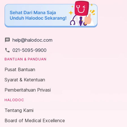
message
help@halodoc.com
local_phone
021-5095-9900
BANTUAN & PANDUAN
Pusat Bantuan
Syarat & Ketentuan
Pemberitahuan Privasi
HALODOC
Tentang Kami
Board of Medical Excellence