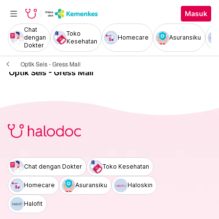
Masuk
Chat
Toko
dengan
Homecare
Asuransiku
Kesehatan
Dokter
Optik Seis - Gress Mall
Optik Seis - Gress Mall
Chat dengan Dokter
Toko Kesehatan
Homecare
Asuransiku
Haloskin
Halofit