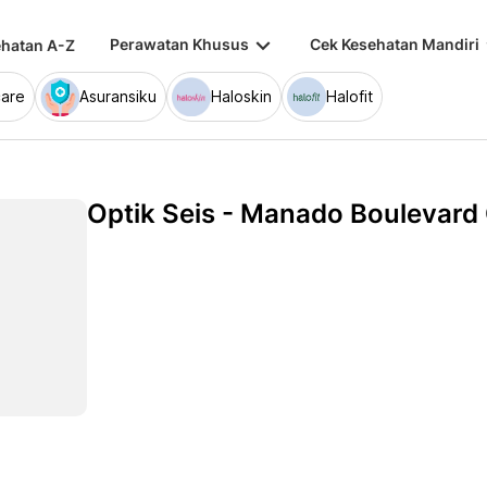
keyboard_arrow_down
keybo
Perawatan Khusus
Cek Kesehatan Mandiri
hatan A-Z
are
Asuransiku
Haloskin
Halofit
Optik Seis - Manado Boulevard