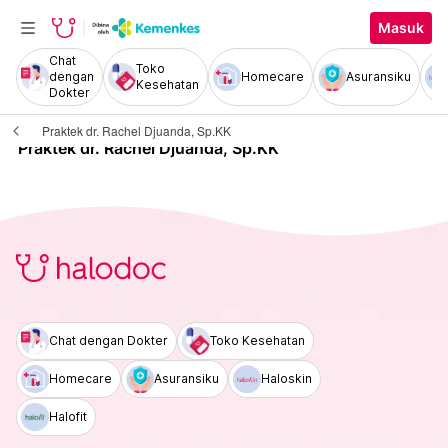
Masuk
Chat
Toko
dengan
Homecare
Asuransiku
Kesehatan
Dokter
Praktek dr. Rachel Djuanda, Sp.KK
Praktek dr. Rachel Djuanda, Sp.KK
Chat dengan Dokter
Toko Kesehatan
Homecare
Asuransiku
Haloskin
Halofit