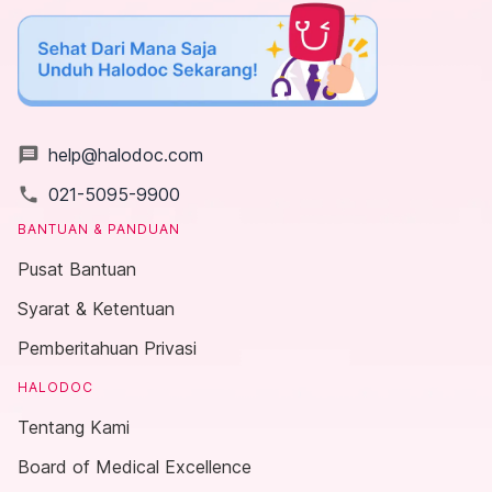
message
help@halodoc.com
local_phone
021-5095-9900
BANTUAN & PANDUAN
Pusat Bantuan
Syarat & Ketentuan
Pemberitahuan Privasi
HALODOC
Tentang Kami
Board of Medical Excellence