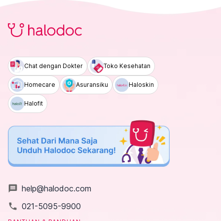
Chat dengan Dokter
Toko Kesehatan
Homecare
Asuransiku
Haloskin
Halofit
message
help@halodoc.com
local_phone
021-5095-9900