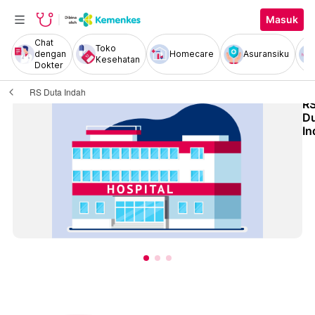
Masuk
Chat
Toko
dengan
Homecare
Asuransiku
Kesehatan
Dokter
RS Duta Indah
R
D
In