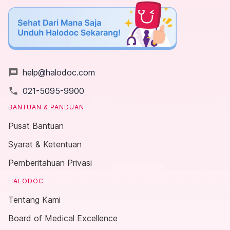
message
help@halodoc.com
local_phone
021-5095-9900
BANTUAN & PANDUAN
Pusat Bantuan
Syarat & Ketentuan
Pemberitahuan Privasi
HALODOC
Tentang Kami
Board of Medical Excellence