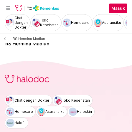
Masuk
Chat
Toko
dengan
Homecare
Asuransiku
Kesehatan
Dokter
RS Hermina Madiun
RS Hermina Madiun
Chat dengan Dokter
Toko Kesehatan
Homecare
Asuransiku
Haloskin
Halofit