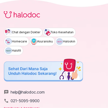
Chat dengan Dokter
Toko Kesehatan
Homecare
Asuransiku
Haloskin
Halofit
message
help@halodoc.com
local_phone
021-5095-9900