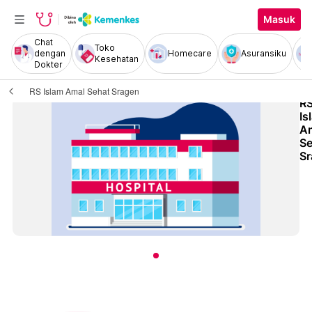
Masuk
Chat
Toko
dengan
Homecare
Asuransiku
Kesehatan
Dokter
RS Islam Amal Sehat Sragen
R
Is
A
Se
S