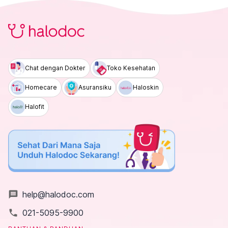
Chat dengan Dokter
Toko Kesehatan
Homecare
Asuransiku
Haloskin
Halofit
message
help@halodoc.com
local_phone
021-5095-9900