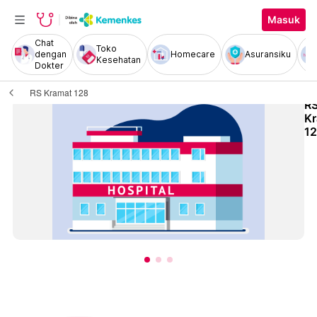
Masuk
Chat
Toko
dengan
Homecare
Asuransiku
Kesehatan
Dokter
RS Kramat 128
R
K
1