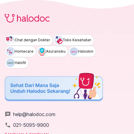
Chat dengan Dokter
Toko Kesehatan
Homecare
Asuransiku
Haloskin
Halofit
message
help@halodoc.com
local_phone
021-5095-9900