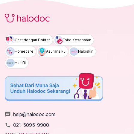
Chat dengan Dokter
Toko Kesehatan
Homecare
Asuransiku
Haloskin
Halofit
message
help@halodoc.com
local_phone
021-5095-9900