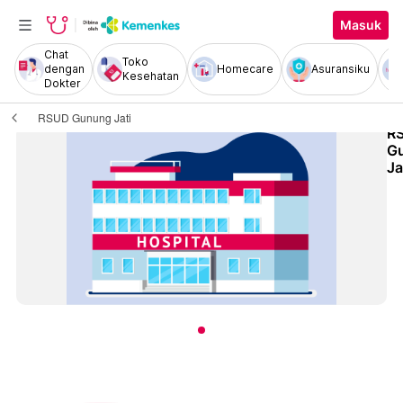
Masuk
Chat
Toko
dengan
Homecare
Asuransiku
Kesehatan
Dokter
RSUD Gunung Jati
R
G
Ja