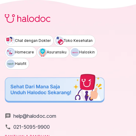
Chat dengan Dokter
Toko Kesehatan
Homecare
Asuransiku
Haloskin
Halofit
message
help@halodoc.com
local_phone
021-5095-9900