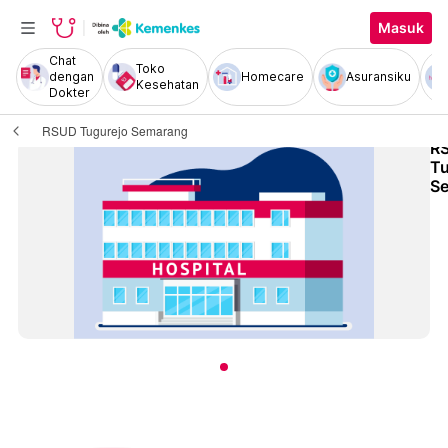
Masuk
Chat
Toko
dengan
Homecare
Asuransiku
Kesehatan
Dokter
RSUD Tugurejo Semarang
R
Tu
S