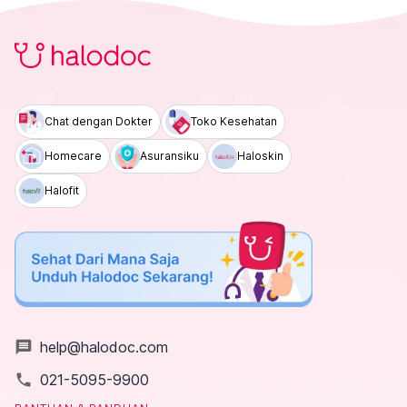
Chat dengan Dokter
Toko Kesehatan
Homecare
Asuransiku
Haloskin
Halofit
message
help@halodoc.com
local_phone
021-5095-9900