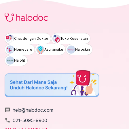
Chat dengan Dokter
Toko Kesehatan
Homecare
Asuransiku
Haloskin
Halofit
message
help@halodoc.com
local_phone
021-5095-9900