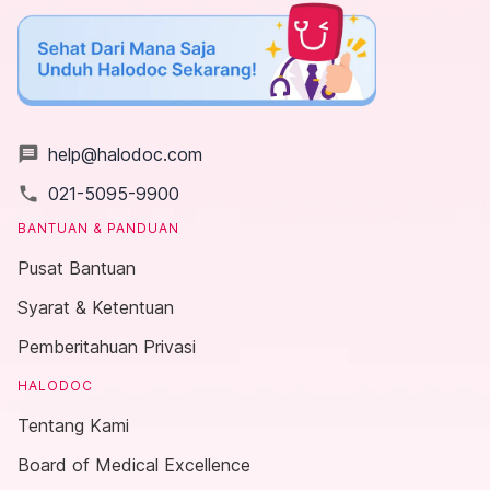
message
help@halodoc.com
local_phone
021-5095-9900
BANTUAN & PANDUAN
Pusat Bantuan
Syarat & Ketentuan
Pemberitahuan Privasi
HALODOC
Tentang Kami
Board of Medical Excellence