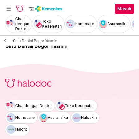
Masuk
Chat
Toko
dengan
Homecare
Asuransiku
Kesehatan
Dokter
Satu Dental Bogor Yasmin
Satu Dental Bogor Yasmin
Chat dengan Dokter
Toko Kesehatan
Homecare
Asuransiku
Haloskin
Halofit