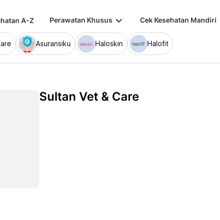
keyboard_arrow_down
keybo
Perawatan Khusus
Cek Kesehatan Mandiri
hatan A-Z
are
Asuransiku
Haloskin
Halofit
Sultan Vet & Care