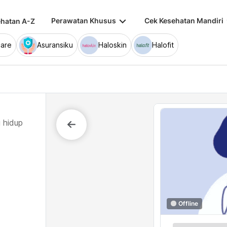
keyboard_arrow_down
keybo
Perawatan Khusus
Cek Kesehatan Mandiri
hatan A-Z
are
Asuransiku
Haloskin
Halofit
 hidup
Offline