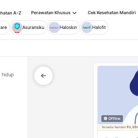
keyboard_arrow_down
keybo
Perawatan Khusus
Cek Kesehatan Mandiri
hatan A-Z
are
Asuransiku
Haloskin
Halofit
 hidup
Offline
Tersedia Kembali
Fri, 05