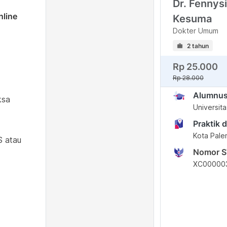
Dr. Fennysi
nline
Kesuma
Dokter Umum
2 tahun
Rp 25.000
Rp 28.000
Alumnu
ksa
Universit
Praktik d
Kota Pale
S atau
Nomor 
XC00000