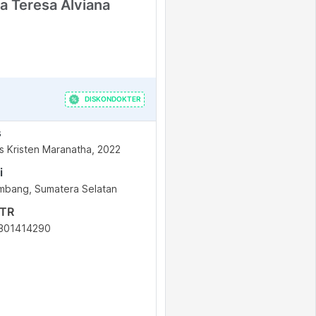
a Teresa Alviana
DISKONDOKTER
s
as Kristen Maranatha, 2022
i
mbang, Sumatera Selatan
STR
301414290