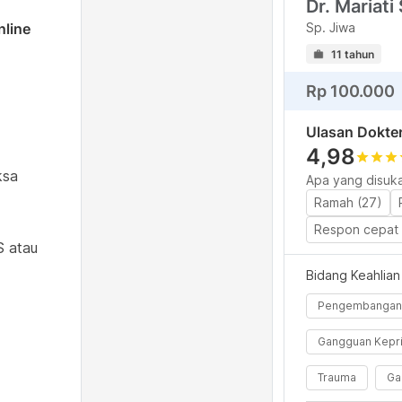
Dr. Mariati
nline
Sp. Jiwa
11 tahun
Rp 100.000
Ulasan Dokte
4,98
star
star
star
s
ksa
Apa yang disuka
Ramah (27)
Respon cepat 
S atau
Bidang Keahlian
Pengembangan 
Gangguan Kepr
Trauma
Ga