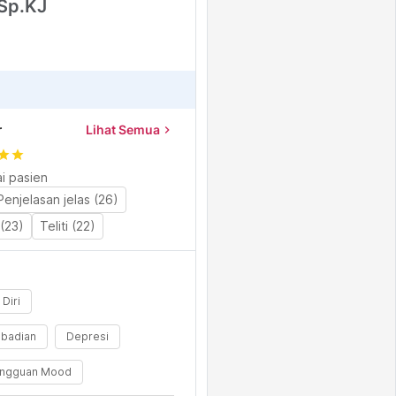
 Sp.KJ
r
Lihat Semua
chevron_right
tar
star
i pasien
Penjelasan jelas (26)
(23)
Teliti (22)
Diri
ibadian
Depresi
ngguan Mood