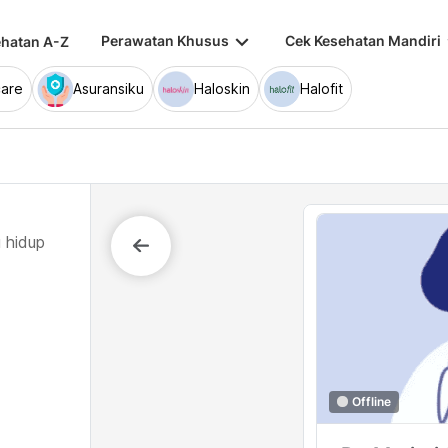
keyboard_arrow_down
keybo
Perawatan Khusus
Cek Kesehatan Mandiri
hatan A-Z
are
Asuransiku
Haloskin
Halofit
 hidup
Offline