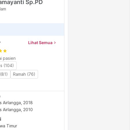
Damayanti Sp.PD
lam
r
Lihat Semua
chevron_right
tar
star
i pasien
as (104)
(81)
Ramah (76)
s
s Airlangga, 2018
s Airlangga, 2010
i
awa Timur