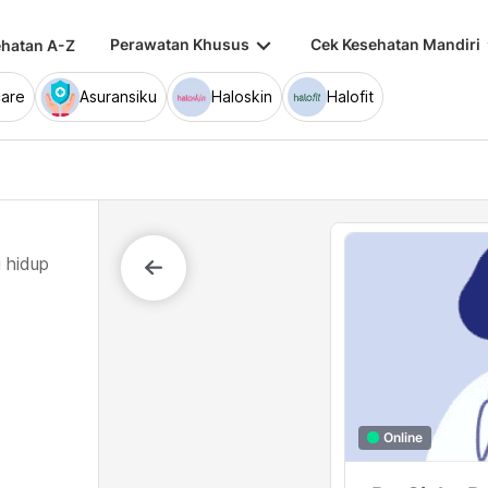
keyboard_arrow_down
keybo
Perawatan Khusus
Cek Kesehatan Mandiri
hatan A-Z
are
Asuransiku
Haloskin
Halofit
 hidup
Online