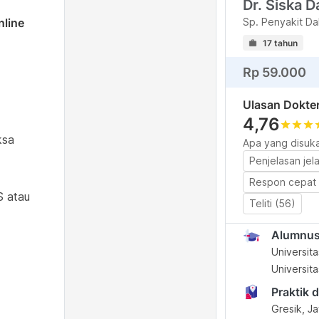
Dr. Siska 
nline
Sp. Penyakit Da
17 tahun
Rp 59.000
Ulasan Dokte
4,76
star
star
star
s
ksa
Apa yang disuka
Penjelasan jel
Respon cepat 
S atau
Teliti (56)
Alumnu
Universita
Universita
Praktik d
Gresik, J