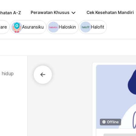
keyboard_arrow_down
keybo
Perawatan Khusus
Cek Kesehatan Mandiri
hatan A-Z
are
Asuransiku
Haloskin
Halofit
 hidup
Offline