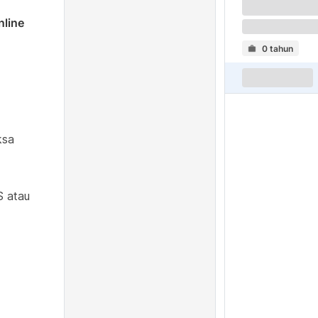
nline
0 tahun
ksa
S atau