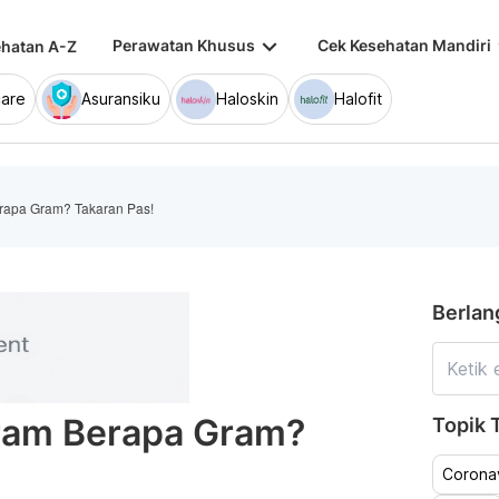
keyboard_arrow_down
keybo
Perawatan Khusus
Cek Kesehatan Mandiri
hatan A-Z
are
Asuransiku
Haloskin
Halofit
rapa Gram? Takaran Pas!
Berlan
ram Berapa Gram?
Topik T
Coronav