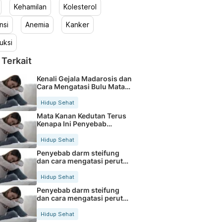
Kehamilan
Kolesterol
nsi
Anemia
Kanker
uksi
 Terkait
Kenali Gejala Madarosis dan
Cara Mengatasi Bulu Mata
Rontok
Hidup Sehat
Mata Kanan Kedutan Terus
Kenapa Ini Penyebab
Medisnya
Hidup Sehat
Penyebab darm steifung
dan cara mengatasi perut
kaku secara alami
Hidup Sehat
Penyebab darm steifung
dan cara mengatasi perut
kaku secara alami
Hidup Sehat