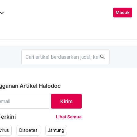
ard_arrow_down
Masuk
search
gganan Artikel Halodoc
Kirim
erkini
Lihat Semua
irus
Diabetes
Jantung