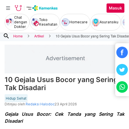
Masuk
Chat
Toko
dengan
Homecare
Asuransiku
Kesehatan
Dokter
search
Home
Artikel
10 Gejala Usus Bocor yang Sering Tak Disadar
10 Gejala Usus Bocor yang Sering
Tak Disadari
Hidup Sehat
Ditinjau oleh
Redaksi Halodoc
23 April 2026
Gejala Usus Bocor: Cek Tanda yang Sering Tak
Disadari