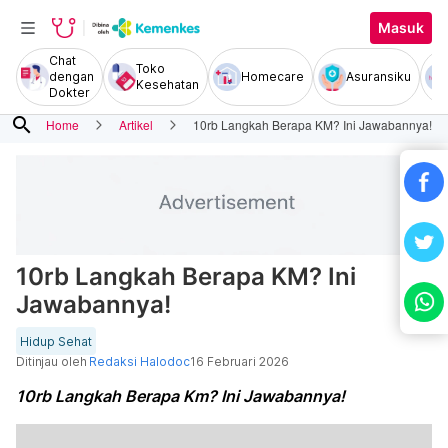
Masuk
Chat
Toko
dengan
Homecare
Asuransiku
Kesehatan
Dokter
search
Home
Artikel
10rb Langkah Berapa KM? Ini Jawabannya!
10rb Langkah Berapa KM? Ini
Jawabannya!
Hidup Sehat
Ditinjau oleh
Redaksi Halodoc
16 Februari 2026
10rb Langkah Berapa Km? Ini Jawabannya!